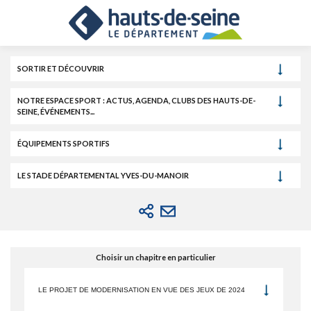
Cookies et traceurs utilisés sur ce site.
Aller
Aller
Aller
au
au
à
contenu
menu
la
recherche
SORTIR ET DÉCOUVRIR
NOTRE ESPACE SPORT : ACTUS, AGENDA, CLUBS DES HAUTS-DE-
SEINE, ÉVÉNEMENTS...
ÉQUIPEMENTS SPORTIFS
LE STADE DÉPARTEMENTAL YVES-DU-MANOIR
Choisir un chapitre en particulier
LE PROJET DE MODERNISATION EN VUE DES JEUX DE 2024