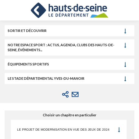
Cookies et traceurs utilisés sur ce site.
Aller
Aller
Aller
au
au
à
contenu
menu
la
recherche
SORTIR ET DÉCOUVRIR
NOTRE ESPACE SPORT : ACTUS, AGENDA, CLUBS DES HAUTS-DE-
SEINE, ÉVÉNEMENTS...
ÉQUIPEMENTS SPORTIFS
LE STADE DÉPARTEMENTAL YVES-DU-MANOIR
Choisir un chapitre en particulier
LE PROJET DE MODERNISATION EN VUE DES JEUX DE 2024